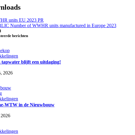
nloads
R units EU 2023 PR
LIC Number of WWHR units manufactured in Europe 2023
d
teerde berichten
kkelingen
apwater blijft een uitdaging!
5, 2026
kkelingen
he-WTW in de Nieuwbouw
, 2026
kkelingen