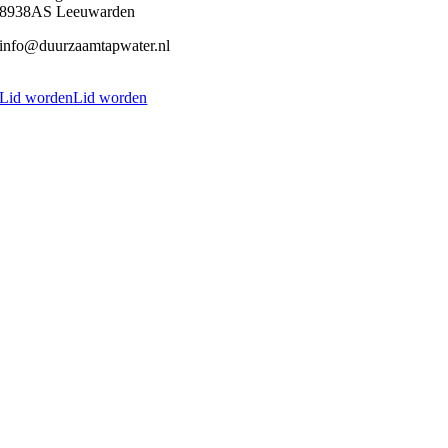
8938AS Leeuwarden
info@duurzaamtapwater.nl
Lid worden
Lid worden
Ga
naar
de
bovenkant