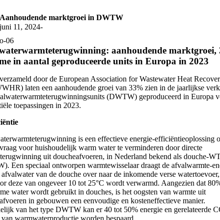
Ga
naar
Aanhoudende marktgroei in DWTW
inhoud
juni 11, 2024
-
waterwarmteterugwinning: aanhoudende marktgroei,
me in aantal geproduceerde units in Europa in 2023
 verzameld door de European Association for Wastewater Heat Recove
WHR) laten een aanhoudende groei van 33% zien in de jaarlijkse ver
valwaterwarmteterugwinningsunits (DWTW) geproduceerd in Europa v
tiële toepassingen in 2023.
ciëntie
terwarmteterugwinning is een effectieve energie-efficiëntieoplossing 
vraag voor huishoudelijk warm water te verminderen door directe
terugwinning uit doucheafvoeren, in Nederland bekend als douche-
. Een speciaal ontworpen warmtewisselaar draagt de afvalwarmte-en
 afvalwater van de douche over naar de inkomende verse watertoevoer,
or deze van ongeveer 10 tot 25°C wordt verwarmd. Aangezien dat 80
me water wordt gebruikt in douches, is het oogsten van warmte uit
fvoeren in gebouwen een eenvoudige en kosteneffectieve manier.
elijk van het type DWTW kan er 40 tot 50% energie en gerelateerde 
t van warmwaterproductie worden bespaard.