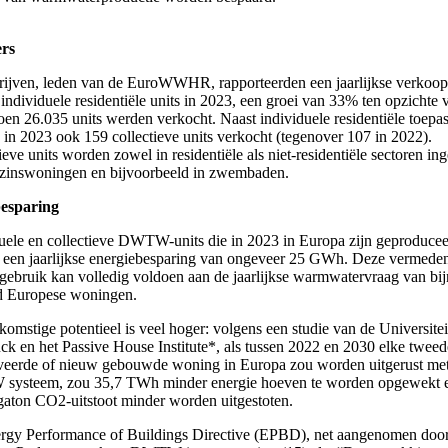
ers
rijven, leden van de EuroWWHR, rapporteerden een jaarlijkse verkoop
individuele residentiële units in 2023, een groei van 33% ten opzichte 
oen 26.035 units werden verkocht. Naast individuele residentiële toepa
in 2023 ook 159 collectieve units verkocht (tegenover 107 in 2022).
ieve units worden zowel in residentiële als niet-residentiële sectoren ing
zinswoningen en bijvoorbeeld in zwembaden.
besparing
uele en collectieve DWTW-units die in 2023 in Europa zijn geproducee
 een jaarlijkse energiebesparing van ongeveer 25 GWh. Deze vermede
gebruik kan volledig voldoen aan de jaarlijkse warmwatervraag van bij
d Europese woningen.
komstige potentieel is veel hoger: volgens een studie van de Universitei
ck en het Passive House Institute*, als tussen 2022 en 2030 elke tweed
veerde of nieuw gebouwde woning in Europa zou worden uitgerust me
ysteem, zou 35,7 TWh minder energie hoeven te worden opgewekt 
aton CO2-uitstoot minder worden uitgestoten.
rgy Performance of Buildings Directive (EPBD), net aangenomen door