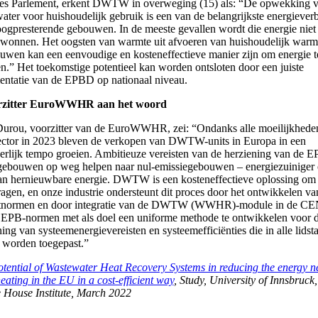
es Parlement, erkent DWTW in overweging (15) als: “De opwekking 
ter voor huishoudelijk gebruik is een van de belangrijkste energieverb
ogpresterende gebouwen. In de meeste gevallen wordt die energie niet
wonnen. Het oogsten van warmte uit afvoeren van huishoudelijk warm
uwen kan een eenvoudige en kosteneffectieve manier zijn om energie t
n.” Het toekomstige potentieel kan worden ontsloten door een juiste
ntatie van de EPBD op nationaal niveau.
rzitter EuroWWHR aan het woord
urou, voorzitter van de EuroWWHR, zei: “Ondanks alle moeilijkheden
ctor in 2023 bleven de verkopen van DWTW-units in Europa in een
erlijk tempo groeien. Ambitieuze vereisten van de herziening van de 
 gebouwen op weg helpen naar nul-emissiegebouwen – energiezuiniger 
an hernieuwbare energie. DWTW is een kosteneffectieve oplossing om 
dragen, en onze industrie ondersteunt dit proces door het ontwikkelen va
tnormen en door integratie van de DWTW (WWHR)-module in de CE
 EPB-normen met als doel een uniforme methode te ontwikkelen voor 
ing van systeemenergievereisten en systeemefficiënties die in alle lidst
 worden toegepast.”
tential of Wastewater Heat Recovery Systems in reducing the energy n
eating in the EU in a cost-efficient way
, Study, University of Innsbruck,
 House Institute, March 2022