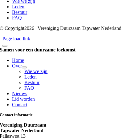
Wie we zijn
Leden
Bestuur
FAQ
© Copyright2026 | Vereniging Duurzaam Tapwater Nederland
Page load link
Samen voor een duurzame toekomst
Home
Over
Wie we zijn
Leden
Bestuur
FAQ
Nieuws
Lid worden
Contact
Contact informatie
Vereniging Duurzaam
Tapwater Nederland
Pallasweg 13